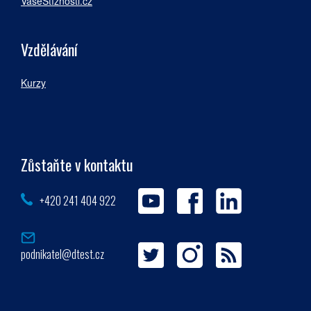
VašeStížnosti.cz
Vzdělávání
Kurzy
Zůstaňte v kontaktu
+420 241 404 922
podnikatel@dtest.cz