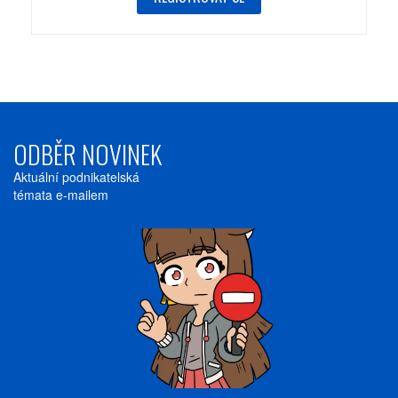
ODBĚR NOVINEK
Aktuální podnikatelská
témata e-mailem