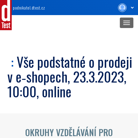
podnikatel
.dtest.cz
Toggl
navig
:
Vše podstatné o prodeji
v e‑shopech, 23.3.2023,
10:00, online
OKRUHY VZDĚLÁVÁNÍ PRO