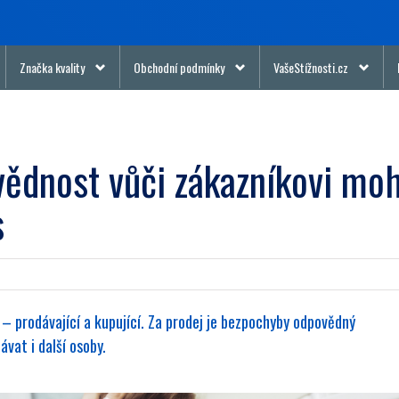
Značka kvality
Obchodní podmínky
VašeStížnosti.cz
ědnost vůči zákazníkovi mo
s
 – prodávající a kupující. Za prodej je bezpochyby odpovědný
vat i další osoby.