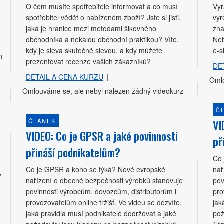
O čem musíte spotřebitele informovat a co musí
Vyr
spotřebitel vědět o nabízeném zboží? Jste si jisti,
vyr
jaká je hranice mezi metodami šikovného
zna
obchodníka a nekalou obchodní praktikou? Víte,
Neb
kdy je sleva skutečně slevou, a kdy můžete
e-
h
prezentovat recenze vašich zákazníků?
DE
DETAIL A CENA KURZU
|
Omlo
Omlouváme se, ale nebyl nalezen žádný videokurz
Č
VI
ČLÁNEK
VIDEO: Co je GPSR a jaké povinnosti
př
přináší podnikatelům?
Co 
Co je GPSR a koho se týká? Nové evropské
nař
v
nařízení o obecné bezpečnosti výrobků stanovuje
pov
povinnosti výrobcům, dovozcům, distributorům i
pro
provozovatelům online tržišť. Ve videu se dozvíte,
jak
jaká pravidla musí podnikatelé dodržovat a jaké
pož