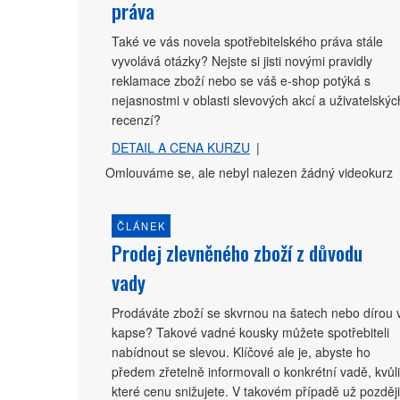
práva
Také ve vás novela spotřebitelského práva stále
vyvolává otázky? Nejste si jisti novými pravidly
reklamace zboží nebo se váš e-shop potýká s
nejasnostmi v oblasti slevových akcí a uživatelskýc
recenzí?
DETAIL A CENA KURZU
|
Omlouváme se, ale nebyl nalezen žádný videokurz
ČLÁNEK
Prodej zlevněného zboží z důvodu
vady
Prodáváte zboží se skvrnou na šatech nebo dírou 
kapse? Takové vadné kousky můžete spotřebiteli
nabídnout se slevou. Klíčové ale je, abyste ho
předem zřetelně informovali o konkrétní vadě, kvůli
které cenu snižujete. V takovém případě už později