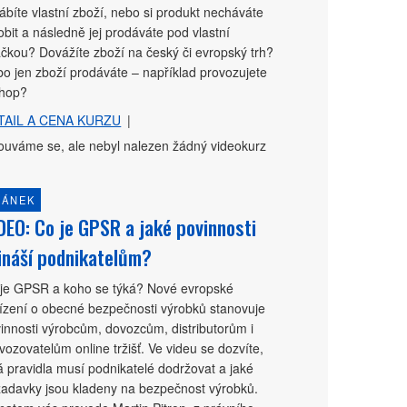
ábíte vlastní zboží, nebo si produkt necháváte
obit a následně jej prodáváte pod vlastní
čkou? Dovážíte zboží na český či evropský trh?
o jen zboží prodáváte – například provozujete
shop?
TAIL A CENA KURZU
|
uváme se, ale nebyl nalezen žádný videokurz
LÁNEK
DEO: Co je GPSR a jaké povinnosti
ináší podnikatelům?
je GPSR a koho se týká? Nové evropské
ízení o obecné bezpečnosti výrobků stanovuje
innosti výrobcům, dovozcům, distributorům i
vozovatelům online tržišť. Ve videu se dozvíte,
á pravidla musí podnikatelé dodržovat a jaké
adavky jsou kladeny na bezpečnost výrobků.