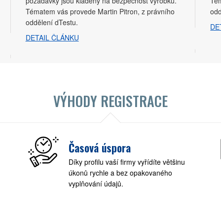
požadavky jsou kladeny na bezpečnost výrobků.
Tém
Tématem vás provede Martin Pitron, z právního
odd
oddělení dTestu.
DE
DETAIL ČLÁNKU
VÝHODY REGISTRACE
Časová úspora
Díky profilu vaší firmy vyřídíte většinu
úkonů rychle a bez opakovaného
vyplňování údajů.