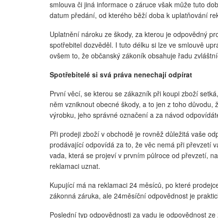
smlouva či jiná informace o záruce však může tuto dob
datum předání, od kterého běží doba k uplatňování re
Uplatnění nároku ze škody, za kterou je odpovědný pro
spotřebitel dozvěděl. I tuto délku si lze ve smlouvě up
ovšem to, že občanský zákoník obsahuje řadu zvláštníc
Spotřebitelé si svá práva nenechají odpírat
První věcí, se kterou se zákazník při koupi zboží se
něm vzniknout obecné škody, a to jen z toho důvodu, 
výrobku, jeho správné označení a za návod odpovídáte
Při prodeji zboží v obchodě je rovněž důležitá vaše o
prodávající odpovídá za to, že věc nemá při převzetí 
vada, která se projeví v prvním půlroce od převzetí, n
reklamaci uznat.
Kupující má na reklamaci 24 měsíců, po které prodejc
zákonná záruka, ale 24měsíční odpovědnost je praktic
Poslední typ odpovědnosti za vadu je odpovědnost ze zá