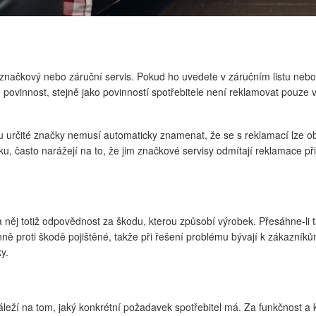
značkový nebo záruční servis. Pokud ho uvedete v záručním listu nebo
vinnost, stejně jako povinností spotřebitele není reklamovat pouze v ser
 určité značky nemusí automaticky znamenat, že se s reklamací lze obrát
iku, často narážejí na to, že jim značkové servisy odmítají reklamace p
něj totiž odpovědnost za škodu, kterou způsobí výrobek. Přesáhne-li tat
vinně proti škodě pojištěné, takže při řešení problému bývají k zákazn
y.
záleží na tom, jaký konkrétní požadavek spotřebitel má. Za funkčnost a