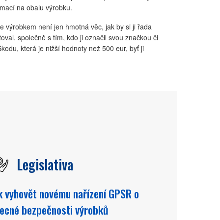
rmací na obalu výrobku.
 výrobkem není jen hmotná věc, jak by si ji řada
toval, společně s tím, kdo ji označil svou značkou či
du, která je nižší hodnoty než 500 eur, byť ji
Legislativa
k vyhovět novému nařízení GPSR o
ecné bezpečnosti výrobků