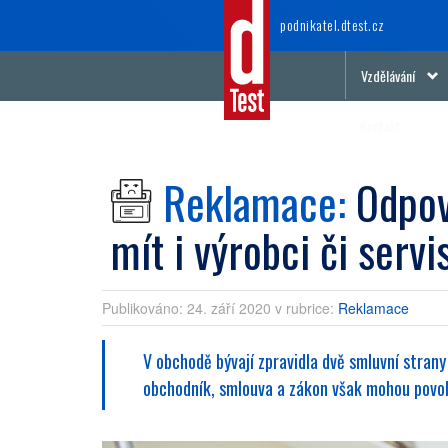
podnikatel
.dtest.cz
Vzdělávání
Kontakt
Reklamace:
Odpov
mít i výrobci či servi
Publikováno: 24. září 2020
v rubrice:
Reklamace
V obchodě bývají zpravidla dvě smluvní strany
obchodník, smlouva a zákon však mohou povolá