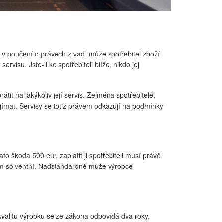
 v poučení o právech z vad, může spotřebitel zboží
visu. Jste-li ke spotřebiteli blíže, nikdo jej
it na jakýkoliv její servis. Zejména spotřebitelé,
řijímat. Servisy se totiž právem odkazují na podmínky
o škoda 500 eur, zaplatit ji spotřebiteli musí právě
íkům solventní. Nadstandardně může výrobce
 kvalitu výrobku se ze zákona odpovídá dva roky,