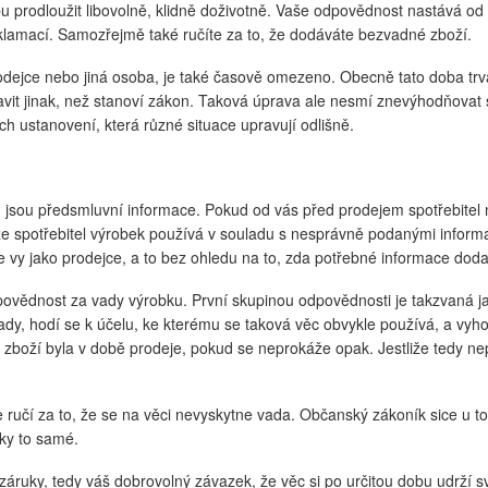
u prodloužit libovolně, klidně doživotně. Vaše odpovědnost nastává od 
klamací. Samozřejmě také ručíte za to, že dodáváte bezvadné zboží.
dejce nebo jiná osoba, je také časově omezeno. Obecně tato doba trvá
ravit jinak, než stanoví zákon. Taková úprava ale nesmí znevýhodňovat s
h ustanovení, která různé situace upravují odlišně.
tká, jsou předsmluvní informace. Pokud od vás před prodejem spotřebit
že spotřebitel výrobek používá v souladu s nesprávně podanými inform
 vy jako prodejce, a to bez ohledu na to, zda potřebné informace doda
dpovědnost za vady výrobku. První skupinou odpovědnosti je takzvaná ja
vady, hodí se k účelu, ke kterému se taková věc obvykle používá, a vy
a zboží byla v době prodeje, pokud se neprokáže opak. Jestliže tedy ne
e ručí za to, že se na věci nevyskytne vada. Občanský zákoník sice u
ky to samé.
ruky, tedy váš dobrovolný závazek, že věc si po určitou dobu udrží svo