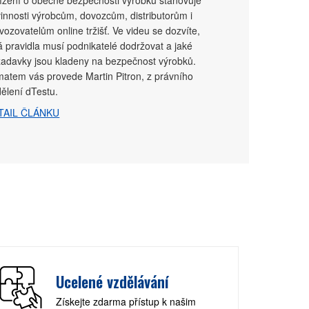
ízení o obecné bezpečnosti výrobků stanovuje
innosti výrobcům, dovozcům, distributorům i
vozovatelům online tržišť. Ve videu se dozvíte,
á pravidla musí podnikatelé dodržovat a jaké
adavky jsou kladeny na bezpečnost výrobků.
atem vás provede Martin Pitron, z právního
ělení dTestu.
TAIL ČLÁNKU
Ucelené vzdělávání
Získejte zdarma přístup k našim