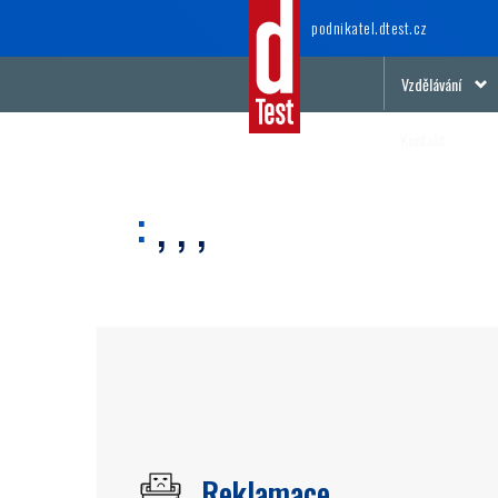
podnikatel
.dtest.cz
Vzdělávání
Kontakt
:
, , ,
Reklamace