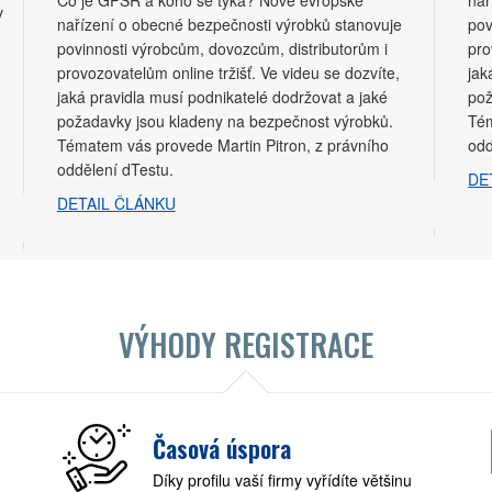
Co je GPSR a koho se týká? Nové evropské
nař
v
nařízení o obecné bezpečnosti výrobků stanovuje
pov
povinnosti výrobcům, dovozcům, distributorům i
pro
provozovatelům online tržišť. Ve videu se dozvíte,
jak
jaká pravidla musí podnikatelé dodržovat a jaké
pož
požadavky jsou kladeny na bezpečnost výrobků.
Tém
Tématem vás provede Martin Pitron, z právního
odd
oddělení dTestu.
DE
DETAIL ČLÁNKU
VÝHODY REGISTRACE
Časová úspora
Díky profilu vaší firmy vyřídíte většinu