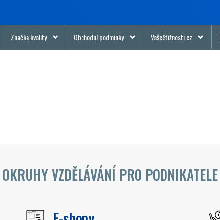
Značka kvality
Obchodní podmínky
VašeStížnosti.cz
OKRUHY VZDĚLÁVÁNÍ PRO PODNIKATELE
E-shopy