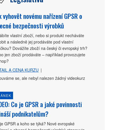
k vyhovět novému nařízení GPSR o
ecné bezpečnosti výrobků
ábíte vlastní zboží, nebo si produkt necháváte
obit a následně jej prodáváte pod vlastní
čkou? Dovážíte zboží na český či evropský trh?
o jen zboží prodáváte – například provozujete
shop?
TAIL A CENA KURZU
|
uváme se, ale nebyl nalezen žádný videokurz
LÁNEK
DEO: Co je GPSR a jaké povinnosti
ináší podnikatelům?
je GPSR a koho se týká? Nové evropské