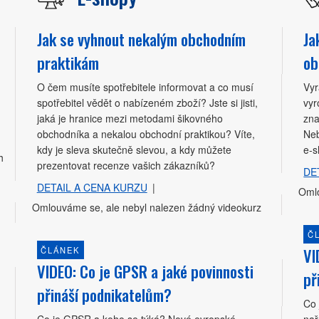
Jak se vyhnout nekalým obchodním
Ja
praktikám
ob
O čem musíte spotřebitele informovat a co musí
Vyr
spotřebitel vědět o nabízeném zboží? Jste si jisti,
vyr
jaká je hranice mezi metodami šikovného
zna
obchodníka a nekalou obchodní praktikou? Víte,
Neb
kdy je sleva skutečně slevou, a kdy můžete
e-
h
prezentovat recenze vašich zákazníků?
DE
DETAIL A CENA KURZU
|
Omlo
Omlouváme se, ale nebyl nalezen žádný videokurz
Č
VI
ČLÁNEK
VIDEO: Co je GPSR a jaké povinnosti
př
přináší podnikatelům?
Co 